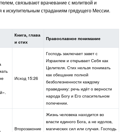
телем, связывают врачевание с молитвой и
я к искупительным страданиям грядущего Мессии.
Книга, глава
Православное понимание
и стих
Господь заключает завет с
Израилем и открывает Себя как
а
Целителя. Стих нельзя понимать
мать
как обещание полной
не
Исход 15:26
безболезненности каждому
праведнику: речь идёт о верности
й».
народа Богу и Его спасительном
попечении.
Жизнь человека находится во
власти единого Бога, а не идолов,
Второзаконие
магических сил или случая. Господь
Я