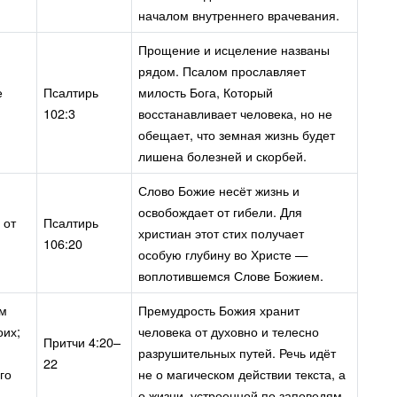
началом внутреннего врачевания.
Прощение и исцеление названы
рядом. Псалом прославляет
е
Псалтирь
милость Бога, Который
102:3
восстанавливает человека, но не
обещает, что земная жизнь будет
лишена болезней и скорбей.
Слово Божие несёт жизнь и
освобождает от гибели. Для
 от
Псалтирь
христиан этот стих получает
106:20
особую глубину во Христе —
воплотившемся Слове Божием.
им
Премудрость Божия хранит
оих;
человека от духовно и телесно
Притчи 4:20–
разрушительных путей. Речь идёт
22
го
не о магическом действии текста, а
о жизни, устроенной по заповедям.