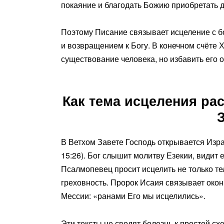
покаяние и благодать Божию приобретать д
Поэтому Писание связывает исцеление с 
и возвращением к Богу. В конечном счёте 
существование человека, но избавить его о
Как тема исцеления ра
В Ветхом Завете Господь открывается Изра
15:26). Бог слышит молитву Езекии, видит 
Псалмопевец просит исцелить не только тел
греховность. Пророк Исаия связывает око
Мессии: «ранами Его мы исцелились».
Эти тексты не сводят болезнь к простой с