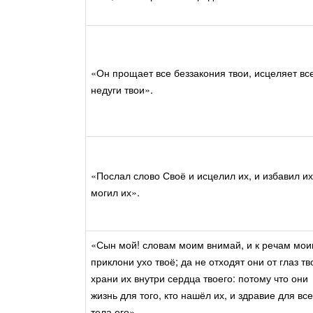
«Он прощает все беззакония твои, исцеляет вс
недуги твои».
«Послал слово Своё и исцелил их, и избавил их
могил их».
«Сын мой! словам моим внимай, и к речам мо
приклони ухо твоё; да не отходят они от глаз тв
храни их внутри сердца твоего: потому что они
жизнь для того, кто нашёл их, и здравие для все
тела его».