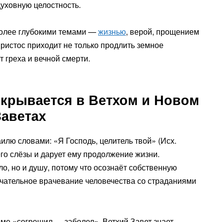
уховную целостность.
более глубокими темами —
жизнью
, верой, прощением
Христос приходит не только продлить земное
т греха и вечной смерти.
скрывается в Ветхом и Новом
Заветах
илю словами: «Я Господь, целитель твой» (Исх.
его слёзы и дарует ему продолжение жизни.
о, но и душу, потому что осознаёт собственную
нчательное врачевание человечества со страданиями
хеме «согрешил — заболел». Ветхий Завет знает