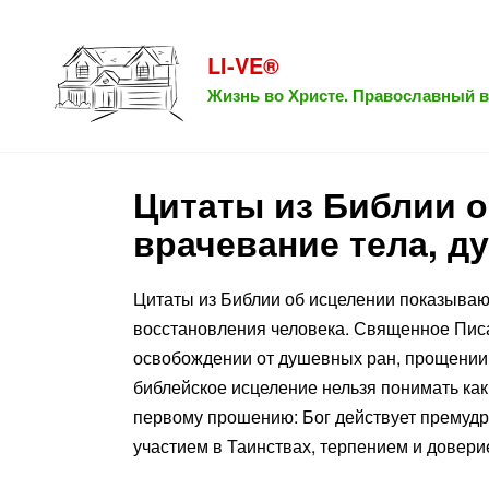
Перейти
к
LI-VE®
содержанию
Жизнь во Христе. Православный в
Цитаты из Библии о
врачевание тела, д
Цитаты из Библии об исцелении показывают
восстановления человека. Священное Писа
освобождении от душевных ран, прощении 
библейское исцеление нельзя понимать ка
первому прошению: Бог действует премудро
участием в Таинствах, терпением и дове