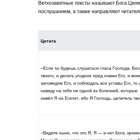
Ветхозаветные тексты называют Бога Цели
послушанием, а также направляют читател
Цитата
«Если ты будешь слушаться гласа Господа, Бог
твоего, и делать угодное пред очами Его, и вни
заповедям Его, и соблюдать все уставы Его, то 
наведу на тебя ни одной из болезней, которые
навёл Я на Египет, ибо Я Господь, целитель тво
«Видите ныне, что это Я, Я — и нет Бога, кроме
Меня: Я умерщвляю и оживляю, Я поражаю и 