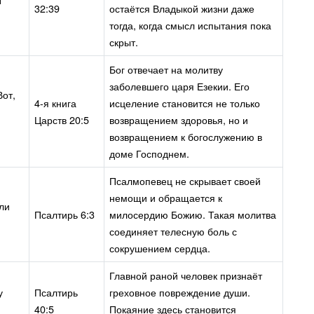
32:39
остаётся Владыкой жизни даже
тогда, когда смысл испытания пока
скрыт.
Бог отвечает на молитву
заболевшего царя Езекии. Его
Вот,
4-я книга
исцеление становится не только
Царств 20:5
возвращением здоровья, но и
возвращением к богослужению в
доме Господнем.
Псалмопевец не скрывает своей
немощи и обращается к
ли
Псалтирь 6:3
милосердию Божию. Такая молитва
соединяет телесную боль с
сокрушением сердца.
Главной раной человек признаёт
у
Псалтирь
греховное повреждение души.
40:5
Покаяние здесь становится