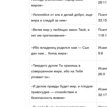
28:11
миром»
«Уклоняйся от зла и делай добро; ищи
Псал
мира и следуй за ним»
33:15
«Велик мир у любящих закон Твой, и
Псал
нет им преткновения»
118:
«Ибо младенец родился нам — Сын
Исаи
дан нам… Князь мира»
9:6
«Твердого духом Ты хранишь в
Исаи
совершенном мире, ибо на Тебя
26:3
уповает он»
«И делом правды будет мир, и плодом
Исаи
правосудия — спокойствие и
32:17
безопасность вовеки»
«О, если бы ты внимал заповедям
Исаи