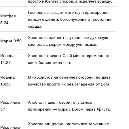
просто избегает споров, а исцеляет вражду.
Господь связывает молитву и примирение:
Матфея
нельзя отделять богослужение от состояния
5:24
сердца.
Христос соединяет внутреннюю духовную
Марка 9:50
крепость с миром между учениками.
Иоанна
Христос отличает Свой мир от временного
14:27
спокойствия мира сего.
Иоанна
Мир Христов не отменяет скорбей, но дает
16:33
мужество пройти их без отпадения от Бога.
Римлянам
Апостол Павел говорит о главном
5:1
примирении — мире с Богом через Христа.
Христианин должен делать всё зависящее
Римлянам