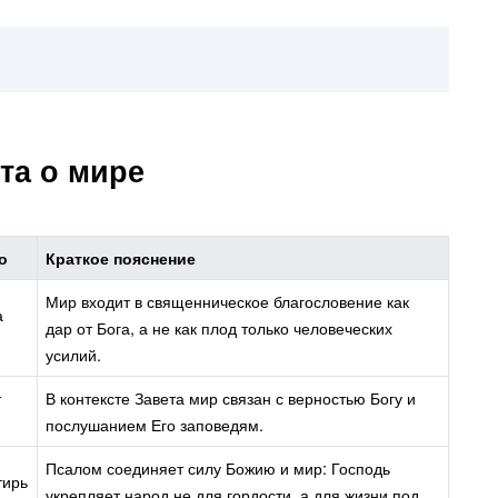
та о мире
о
Краткое пояснение
Мир входит в священническое благословение как
а
дар от Бога, а не как плод только человеческих
усилий.
т
В контексте Завета мир связан с верностью Богу и
послушанием Его заповедям.
Псалом соединяет силу Божию и мир: Господь
тирь
укрепляет народ не для гордости, а для жизни под