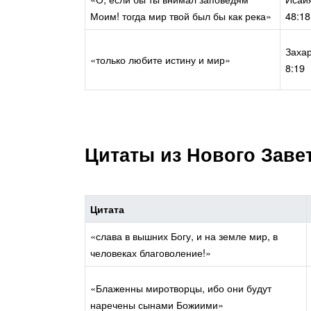
Моим! тогда мир твой был бы как река»
48:18
Заха
«только любите истину и мир»
8:19
Цитаты из Нового Заве
Цитата
«слава в вышних Богу, и на земле мир, в
человеках благоволение!»
«Блаженны миротворцы, ибо они будут
наречены сынами Божиими»