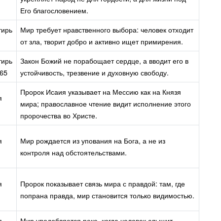
Его благословением.
тирь
Мир требует нравственного выбора: человек отходит
от зла, творит добро и активно ищет примирения.
тирь
Закон Божий не порабощает сердце, а вводит его в
165
устойчивость, трезвение и духовную свободу.
Пророк Исаия указывает на Мессию как на Князя
я
мира; православное чтение видит исполнение этого
пророчества во Христе.
я
Мир рождается из упования на Бога, а не из
контроля над обстоятельствами.
я
Пророк показывает связь мира с правдой: там, где
попрана правда, мир становится только видимостью.
я
Мир уподобляется реке, когда человек слышит